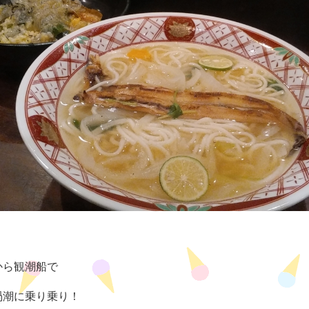
から観潮船で
渦潮に乗り乗り！