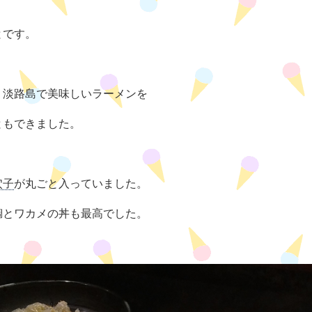
とです。
、淡路島で美味しいラーメンを
ともできました。
穴子
が丸ごと入っていました。
鯛とワカメの丼も最高でした。