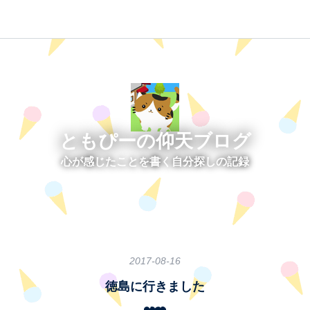
ともぴーの仰天ブログ
心が感じたことを書く自分探しの記録
2017
-
08
-
16
徳島に行きました