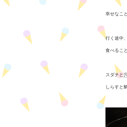
幸せなこ
行く途中
食べるこ
スダチと
しらすと