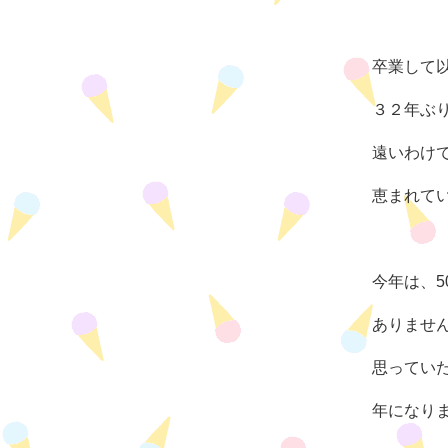
卒業して
３２年ぶ
遠いわけ
恵まれて
今年は、5
ありませ
思ってい
年になり