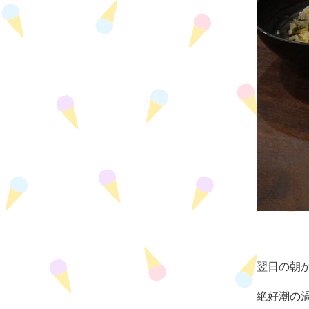
翌日の朝
絶好潮の